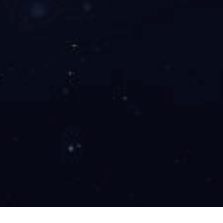
资质荣誉
/ HONOR