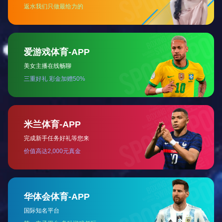
相关产品
/ RELATED PRODUCTS
全移动履带式星空·官方端网站登录入口
免费获取报价
了解产品