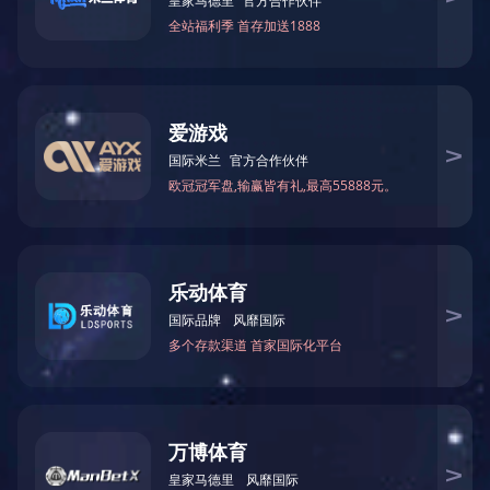
产品分类
/ PRODUCT
CLASSIFICATION
破碎机