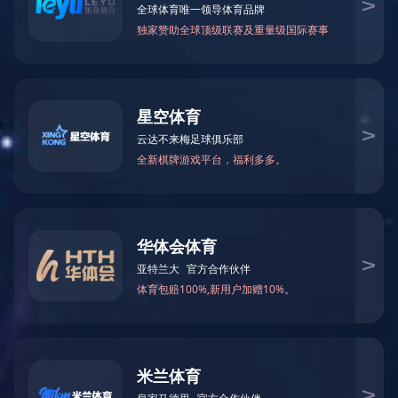
首页
>
产品中心
>
星空·官方端网站登录入口